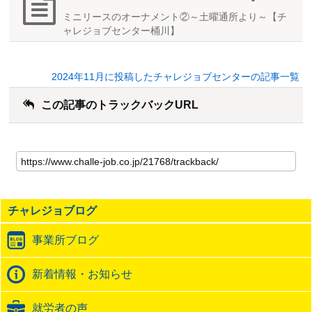
ミニリースのオーナメント②～土曜通所より～【チ
ャレジョブセンター桶川】
2024年11月に投稿したチャレジョブセンターの記事一覧
この記事のトラックバックURL
こ
の
記
事
の
チャレジョブログ
ト
ラ
事業所ブログ
ッ
ク
バ
新着情報・お知らせ
ッ
ク
就労者の声
URL