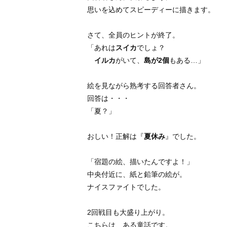
思いを込めてスピーディーに描きます。
さて、全員のヒントが終了。
「あれは
スイカ
でしょ？
イルカ
がいて、
島が2個
もある…」
絵を見ながら熟考する回答者さん。
回答は・・・
「夏？」
おしい！正解は『
夏休み
』でした。
「宿題の絵、描いたんですよ！」
中央付近に、紙と鉛筆の絵が。
ナイスファイトでした。
2回戦目も大盛り上がり。
こちらは、ある童話です。