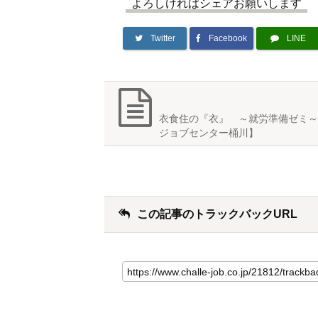
よろしければシェアお願いします
Twitter
Facebook
LINE
衣食住の『衣』 ～就労準備ゼミ～
ジョブセンター桶川】
この記事のトラックバックURL
こ
の
記
事
の