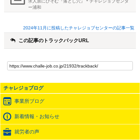
求人票にひそむ『落とし穴』＊チャレジョブセンタ
ー浦和
2024年11月に投稿したチャレジョブセンターの記事一覧
この記事のトラックバックURL
こ
の
記
事
の
チャレジョブログ
ト
ラ
事業所ブログ
ッ
ク
バ
新着情報・お知らせ
ッ
ク
就労者の声
URL