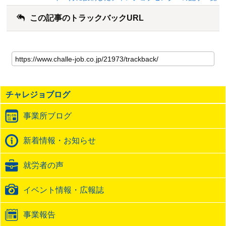
この記事のトラックバックURL
こ
の
記
事
の
チャレジョブログ
ト
ラ
事業所ブログ
ッ
ク
バ
新着情報・お知らせ
ッ
ク
就労者の声
URL
イベント情報・広報誌
事業報告