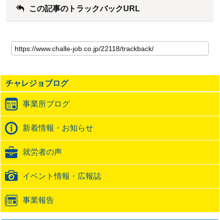
この記事のトラックバックURL
こ
の
記
事
の
チャレジョブログ
ト
ラ
事業所ブログ
ッ
ク
バ
新着情報・お知らせ
ッ
ク
就労者の声
URL
イベント情報・広報誌
事業報告