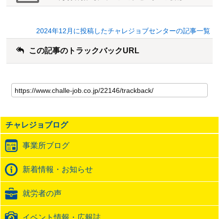
2024年12月に投稿したチャレジョブセンターの記事一覧
この記事のトラックバックURL
こ
の
記
事
の
チャレジョブログ
ト
ラ
事業所ブログ
ッ
ク
バ
新着情報・お知らせ
ッ
ク
就労者の声
URL
イベント情報・広報誌