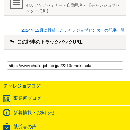
セルフケアセミナー～自動思考～【チャレジョブセ
ンター桶川】
2024年12月に投稿したチャレジョブセンターの記事一覧
この記事のトラックバックURL
こ
の
記
事
の
チャレジョブログ
ト
ラ
事業所ブログ
ッ
ク
バ
新着情報・お知らせ
ッ
ク
就労者の声
URL