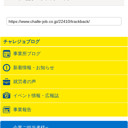
こ
の
記
事
の
チャレジョブログ
ト
ラ
事業所ブログ
ッ
ク
バ
新着情報・お知らせ
ッ
ク
就労者の声
URL
イベント情報・広報誌
事業報告
企業ご担当者様へ