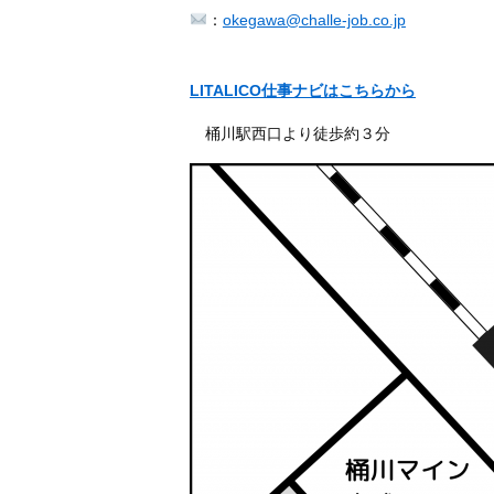
：
okegawa@challe-job.co.jp
LITALICO仕事ナビはこちらから
桶川駅西口より徒歩約３分