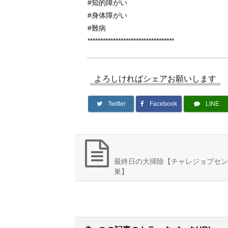
#知的障がい
#身体障がい
#難病
**********************************
よろしければシェアお願いします
Twitter
Facebook
LINE
最終日の大掃除【チャレジョブセン
巣】