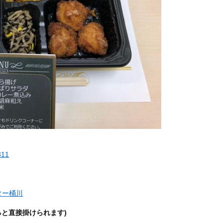
311
ター桶川
ると直接掛けられます)