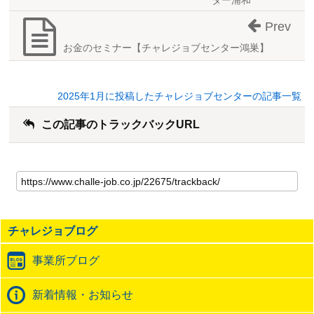
ター浦和
Prev
お金のセミナー【チャレジョブセンター鴻巣】
2025年1月に投稿したチャレジョブセンターの記事一覧
この記事のトラックバックURL
こ
の
記
事
の
チャレジョブログ
ト
ラ
事業所ブログ
ッ
ク
バ
新着情報・お知らせ
ッ