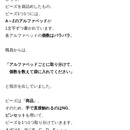
ビーズを袋詰めしたもの。
ビーズ1つ1つには、
A～Zのアルファベッド
が
1文字ずつ書かれています。
各アルファベッドの
個数はバラバラ
。
職員からは、
「アルファベッドごとに取り分けて、
個数を数えて袋に入れてください」
と指示を出していました。
ビーズは『
商品
』。
そのため、
手で直接触れるのはNG
。
ピンセット
を用いて、
ビーズを1つ1つ取り分けていきます。
まずはA、次にB。C、D、E・・・