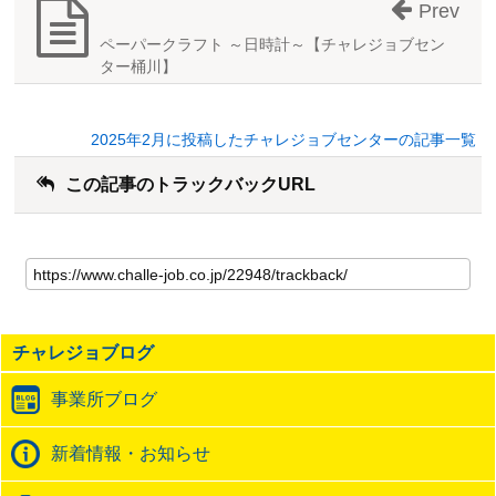
Prev
ペーパークラフト ～日時計～【チャレジョブセン
ター桶川】
2025年2月に投稿したチャレジョブセンターの記事一覧
この記事のトラックバックURL
こ
の
記
事
の
チャレジョブログ
ト
ラ
事業所ブログ
ッ
ク
バ
新着情報・お知らせ
ッ
ク