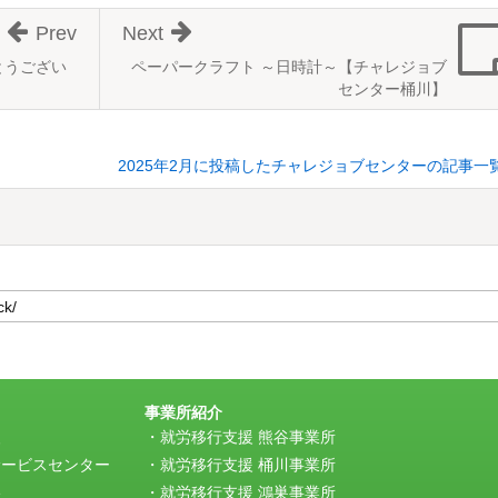
Prev
Next
でとうござい
ペーパークラフト ～日時計～【チャレジョブ
）
センター桶川】
2025年2月に投稿したチャレジョブセンターの記事一
事業所紹介
援
就労移行支援 熊谷事業所
サービスセンター
就労移行支援 桶川事業所
e
就労移行支援 鴻巣事業所