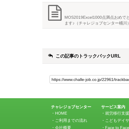
MOS2019Excel1000点満点おめ
ます♪（チャレジョブセンター桶川
この記事のトラックバックURL
こ
の
記
事
の
ト
ラ
チャレジョブセンター
サービス案内
ッ
HOME
就労移行支
ク
ご利用までの流れ
こどもデイ
バ
会社概要
Face to Fac