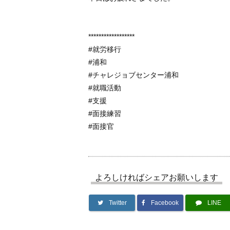
******************
#就労移行
#浦和
#チャレジョブセンター浦和
#就職活動
#支援
#面接練習
#面接官
よろしければシェアお願いします
Twitter
Facebook
LINE