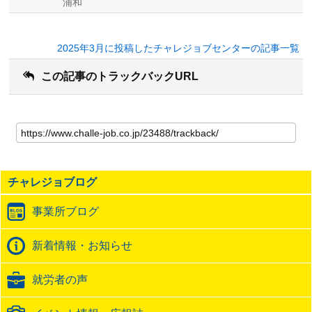
浦和
2025年3月に投稿したチャレジョブセンターの記事一覧
この記事のトラックバックURL
こ
の
記
事
の
チャレジョブログ
ト
ラ
事業所ブログ
ッ
ク
バ
新着情報・お知らせ
ッ
ク
就労者の声
URL