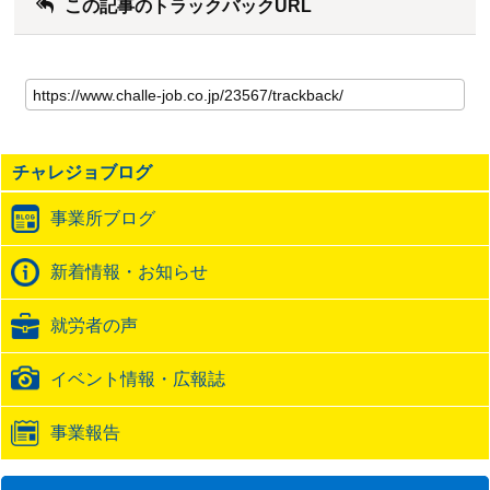
この記事のトラックバックURL
こ
の
記
事
の
チャレジョブログ
ト
ラ
事業所ブログ
ッ
ク
バ
新着情報・お知らせ
ッ
ク
就労者の声
URL
イベント情報・広報誌
事業報告