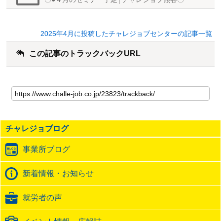
2025年4月に投稿したチャレジョブセンターの記事一覧
この記事のトラックバックURL
こ
の
記
事
の
チャレジョブログ
ト
ラ
事業所ブログ
ッ
ク
バ
新着情報・お知らせ
ッ
ク
就労者の声
URL