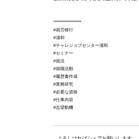
******************
#就労移行
#浦和
#チャレジョブセンター浦和
#セミナー
#就活
#就職活動
#履歴書作成
#業務研究
#必要な資格
#仕事内容
#志望動機
よろしければシェアお願いします