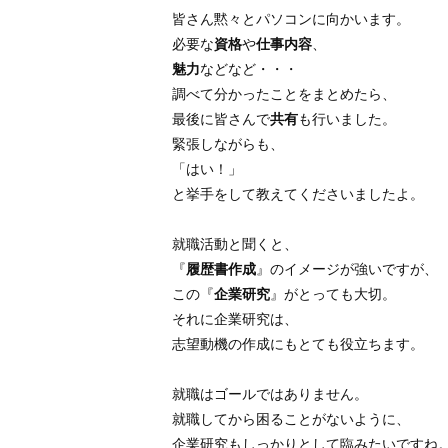
皆さん黙々とパソコンに向かいます。
必要な
資格
や
仕事内容
、
魅力
などなど・・・
調べて分かったことをまとめたら、
最後に皆さんで
共有
も行いました。
緊張しながらも、
「はい！」
と挙手をして教えてくださいましたよ。
就職活動と聞くと、
『
履歴書作成
』のイメージが強いですが、
この『
企業研究
』がとっても大切。
それに企業研究は、
志望動機の作成にもとても役立ちます。
就職はゴールではありません。
就職してから困ることがないように、
企業研究もしっかりとして臨みたいですね