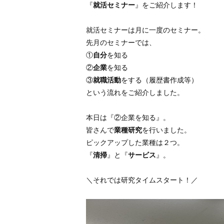
『
就活セミナー
』をご紹介します！
就活セミナーは月に一度のセミナー。
先月のセミナーでは、
①
自分
を知る
②
企業
を知る
③
就職活動
をする（履歴書作成等）
という流れをご紹介しました。
本日は『②企業を知る』。
皆さんで
業種研究
を行いました。
ピックアップした業種は２つ。
『
清掃
』と『
サービス
』。
＼それでは研究タイムスタート！／