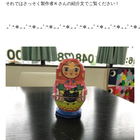
それではさっそく製作者Ｋさんの紹介文でご覧ください！
.｡ﾟ:*:✼.｡.｡ﾟ:*:✼.｡.｡ﾟ:*:✼.｡.｡ﾟ:*:✼.｡.｡ﾟ:*:✼.｡.｡ﾟ:*:✼.｡.｡ﾟ:*:✼.｡.｡ﾟ:*:✼.