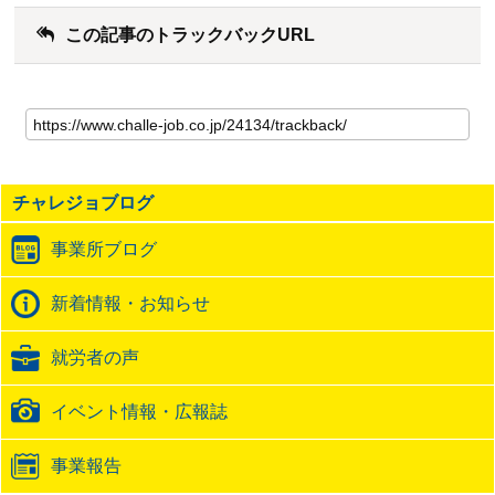
この記事のトラックバックURL
こ
の
記
事
の
チャレジョブログ
ト
ラ
事業所ブログ
ッ
ク
バ
新着情報・お知らせ
ッ
ク
就労者の声
URL
イベント情報・広報誌
事業報告