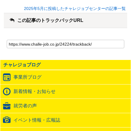
2025年5月に投稿したチャレジョブセンターの記事一覧
この記事のトラックバックURL
こ
の
記
事
の
チャレジョブログ
ト
ラ
事業所ブログ
ッ
ク
バ
新着情報・お知らせ
ッ
ク
就労者の声
URL
イベント情報・広報誌