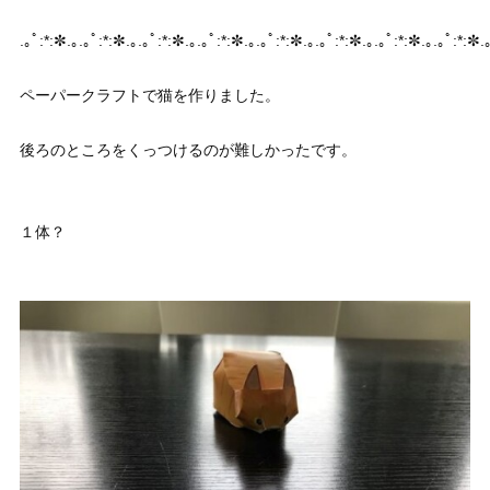
.｡ﾟ:*:✼.｡.｡ﾟ:*:✼.｡.｡ﾟ:*:✼.｡.｡ﾟ:*:✼.｡.｡ﾟ:*:✼.｡.｡ﾟ:*:✼.｡.｡ﾟ:*:✼.｡.｡ﾟ:*:✼.｡
ペーパークラフトで猫を作りました。
後ろのところをくっつけるのが難しかったです。
１体？