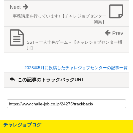
Next
事務講座を行っています♪【チャレジョブセンター
鴻巣】
Prev
SST～十人十色ゲーム～【チャレジョブセンター桶
川】
2025年5月に投稿したチャレジョブセンターの記事一覧
この記事のトラックバックURL
こ
の
記
事
の
チャレジョブログ
ト
ラ