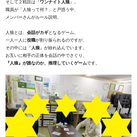
そして２戦目は『
ワンナイト人狼
』。
職員が「人狼って何？」と戸惑う中、
メンバーさんがルール説明。
人狼とは、
会話がカギ
となるゲーム。
一人一人に
役職
が割り振られるのですが、
その中には『
人狼
』が紛れ込んでいます。
お互いに相手の正体を会話の中でさぐり、
『人狼』が誰なのか、推理していくゲーム
です。