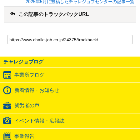
2025年5月に投稿したチャレジョブセンターの記事一覧
この記事のトラックバックURL
こ
の
記
事
の
チャレジョブログ
ト
ラ
事業所ブログ
ッ
ク
バ
新着情報・お知らせ
ッ
ク
就労者の声
URL
イベント情報・広報誌
事業報告