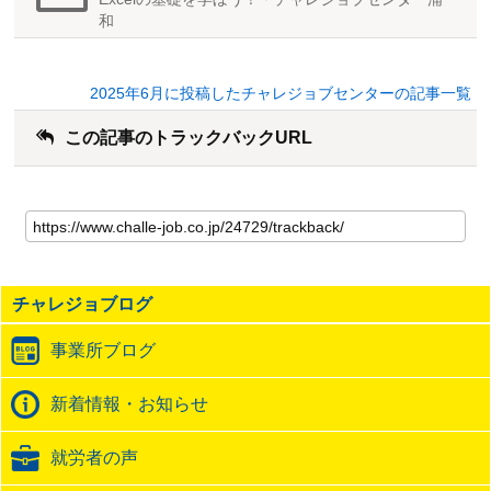
和
2025年6月に投稿したチャレジョブセンターの記事一覧
この記事のトラックバックURL
こ
の
記
事
の
チャレジョブログ
ト
ラ
事業所ブログ
ッ
ク
バ
新着情報・お知らせ
ッ
ク
就労者の声
URL