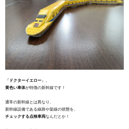
『
ドクターイエロー
』。
黄色い車体
が特徴の新幹線です！
通常の新幹線とは異なり、
新幹線設備である線路や架線の状態を、
チェックする点検車両
なんだとか！