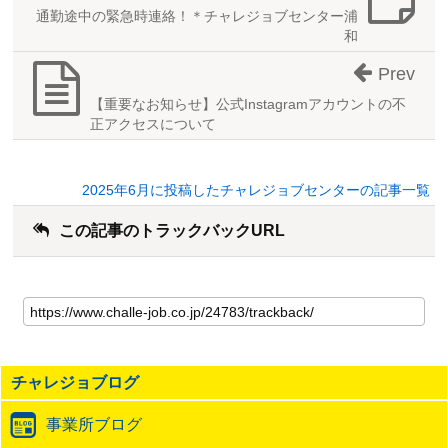
通勤途中の緊急時連絡！＊チャレジョブセンター浦
和
Prev
【重要なお知らせ】公式Instagramアカウントの不
正アクセスについて
2025年6月に投稿したチャレジョブセンターの記事一覧
この記事のトラックバックURL
こ
の
記
事
の
チャレジョブログ
ト
ラ
事業所ブログ
ッ
ク