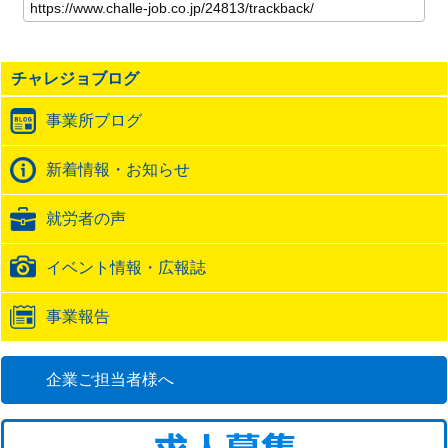
の
記
事
の
チャレジョブログ
ト
ラ
事業所ブログ
ッ
ク
バ
新着情報・お知らせ
ッ
ク
就労者の声
URL
イベント情報・広報誌
事業報告
企業ご担当者様へ