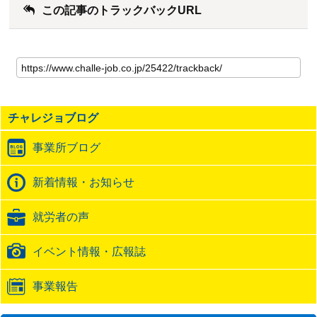
この記事のトラックバックURL
こ
の
記
事
の
チャレジョブログ
ト
ラ
事業所ブログ
ッ
ク
バ
新着情報・お知らせ
ッ
ク
就労者の声
URL
イベント情報・広報誌
事業報告