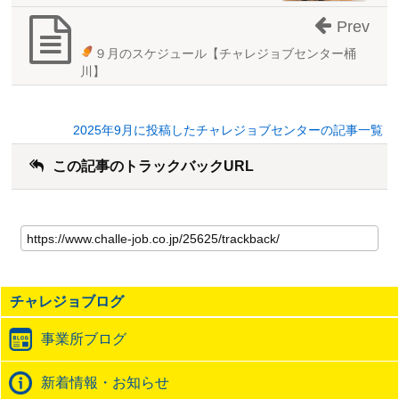
Prev
９月のスケジュール
【チャレジョブセンター桶
川】
2025年9月に投稿したチャレジョブセンターの記事一覧
この記事のトラックバックURL
こ
の
記
事
の
チャレジョブログ
ト
ラ
事業所ブログ
ッ
ク
バ
新着情報・お知らせ
ッ