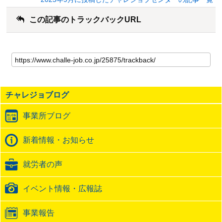
この記事のトラックバックURL
こ
の
記
事
の
チャレジョブログ
ト
ラ
事業所ブログ
ッ
ク
バ
新着情報・お知らせ
ッ
ク
就労者の声
URL
イベント情報・広報誌
事業報告