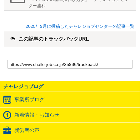
ター浦和
2025年9月に投稿したチャレジョブセンターの記事一覧
この記事のトラックバックURL
こ
の
記
事
の
チャレジョブログ
ト
ラ
事業所ブログ
ッ
ク
バ
新着情報・お知らせ
ッ
ク
就労者の声
URL