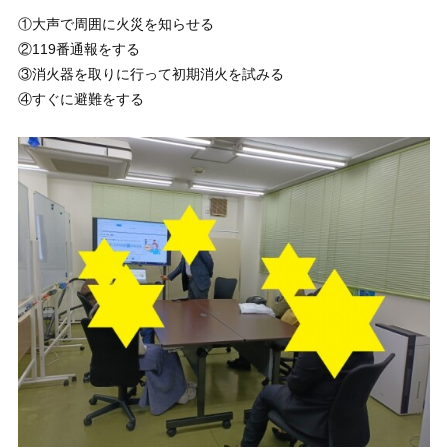
①大声で周囲に火災を知らせる
②119番通報をする
③消火器を取りに行って初期消火を試みる
④すぐに避難をする