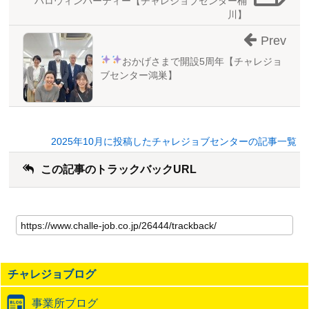
ハロウィンパーティー【チャレジョブセンター桶
川】
Prev
おかげさまで開設5周年
【チャレジョ
ブセンター鴻巣】
2025年10月に投稿したチャレジョブセンターの記事一覧
この記事のトラックバックURL
こ
の
記
事
の
チャレジョブログ
ト
ラ
事業所ブログ
ッ