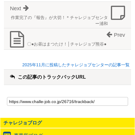
Next
作業完了の『報告』が大切！＊チャレジョブセンタ
ー浦和
Prev
〇●お昼はまつたけ！│チャレジョブ熊谷●
2025年11月に投稿したチャレジョブセンターの記事一覧
この記事のトラックバックURL
こ
の
記
事
の
チャレジョブログ
ト
ラ