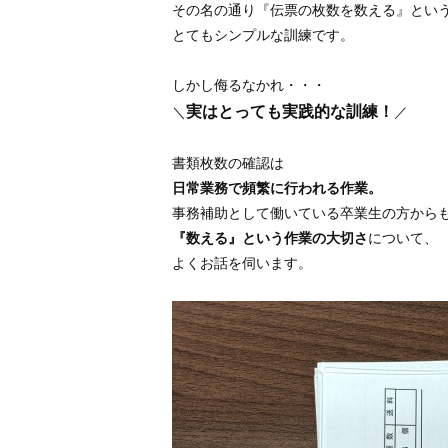
その名の通り『伝票の枚数を数える』とい
とてもシンプルな訓練です。
しかし侮るなかれ・・・
実はとっても実践的な訓練！
＼
／
書類枚数の確認は
日常業務で頻繁に行われる作業。
事務補助として働いている卒業生の方から
『数える』という作業の大切さ
について、
よくお話を伺います。