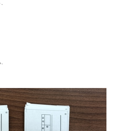
う、
も、