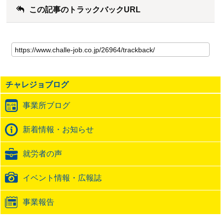
この記事のトラックバックURL
こ
の
記
事
の
チャレジョブログ
ト
ラ
事業所ブログ
ッ
ク
バ
新着情報・お知らせ
ッ
ク
就労者の声
URL
イベント情報・広報誌
事業報告