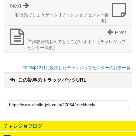
Next
私は誰でしょうゲーム【チャレジョブセンター桶
川】
Prev
試験合格おめでとうございます！【チャレジョブ
センター鴻巣】
2025年12月に投稿したチャレジョブセンターの記事一覧
この記事のトラックバックURL
こ
の
記
事
の
チャレジョブログ
ト
ラ