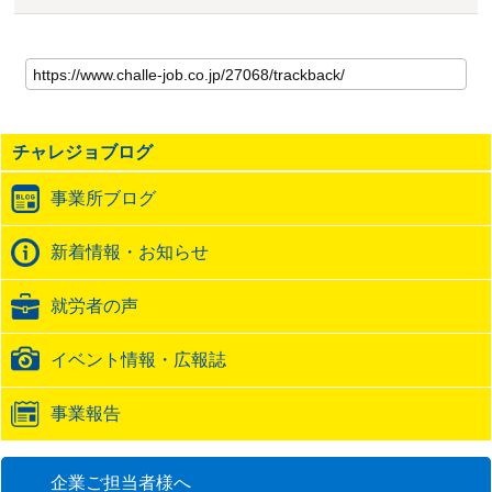
こ
の
記
事
の
チャレジョブログ
ト
ラ
事業所ブログ
ッ
ク
バ
新着情報・お知らせ
ッ
ク
就労者の声
URL
イベント情報・広報誌
事業報告
企業ご担当者様へ