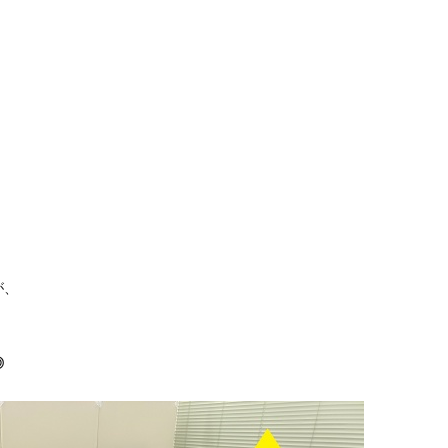
」
が、
◎