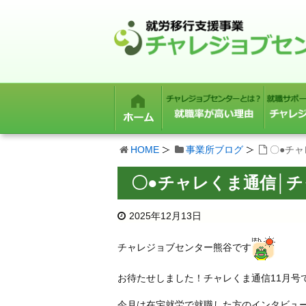
HOME
事業所ブログ
〇●チ
〇●チャレくま通信│
2025年12月13日
チャレジョブセンター熊谷です
お待たせしました！チャレくま通信11月号
今月は在宅就労で就職した方のインタビュ