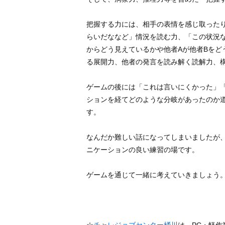
把握する力には、相手の表情を感じ取った
らいだななど」情況を読む力、「この状況
からどう見えているかや他者Aが他者Bを
る展開力、他者の発言を読み解く読解力、
ゲームの後には「これは言いにくかった」
ションを経てどのような分岐があったのか
す。
なんだか難しい話になってしまいましたが
ニケーションの良い練習の場です。
ゲームを通じて一緒に考えていきましょう
☆
チャレジョブセンター桶川
は、PC・軽