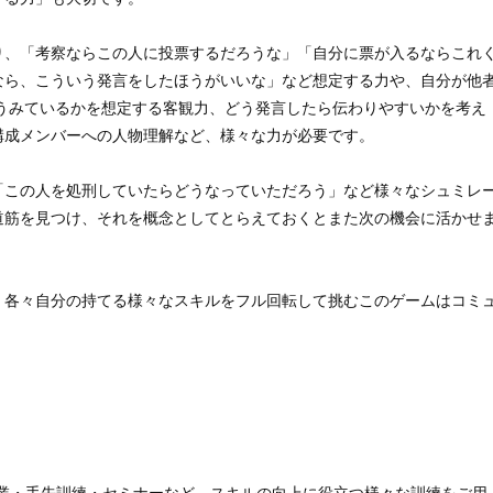
り、「考察ならこの人に投票するだろうな」「自分に票が入るならこれ
なら、こういう発言をしたほうがいいな」など想定する力や、自分が他
どうみているかを想定する客観力、どう発言したら伝わりやすいかを考え
構成メンバーへの人物理解など、様々な力が必要です。
「この人を処刑していたらどうなっていただろう」など様々なシュミレ
道筋を見つけ、それを概念としてとらえておくとまた次の機会に活かせ
、各々自分の持てる様々なスキルをフル回転して挑むこのゲームはコミ
。
作業・手先訓練・セミナーなど、スキルの向上に役立つ様々な訓練をご用