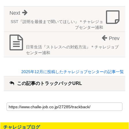
Next
SST『説明を最後まで聞いてほしい』＊チャレジョ
ブセンター浦和
Prev
日常生活『ストレスへの対処方法』＊チャレジョブ
センター浦和
2025年12月に投稿したチャレジョブセンターの記事一覧
この記事のトラックバックURL
こ
の
記
事
の
チャレジョブログ
ト