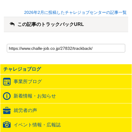
2026年2月に投稿したチャレジョブセンターの記事一覧
この記事のトラックバックURL
こ
の
記
事
の
チャレジョブログ
ト
ラ
事業所ブログ
ッ
ク
バ
新着情報・お知らせ
ッ
ク
就労者の声
URL
イベント情報・広報誌