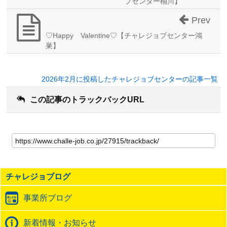
ブセンター桶川】
Prev
♡Happy Valentine♡【チャレジョブセンター鴻
巣】
2026年2月に投稿したチャレジョブセンターの記事一覧
この記事のトラックバックURL
こ
の
記
事
の
チャレジョブログ
ト
ラ
事業所ブログ
ッ
ク
バ
新着情報・お知らせ