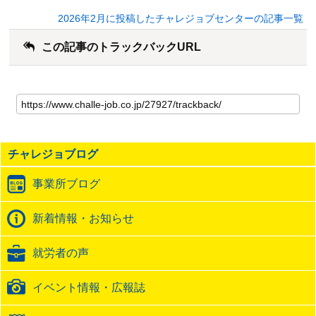
2026年2月に投稿したチャレジョブセンターの記事一覧
この記事のトラックバックURL
こ
の
記
事
の
チャレジョブログ
ト
ラ
事業所ブログ
ッ
ク
バ
新着情報・お知らせ
ッ
ク
就労者の声
URL
イベント情報・広報誌