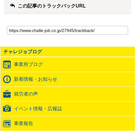
この記事のトラックバックURL
こ
の
記
事
の
チャレジョブログ
ト
ラ
事業所ブログ
ッ
ク
バ
新着情報・お知らせ
ッ
ク
就労者の声
URL
イベント情報・広報誌
事業報告