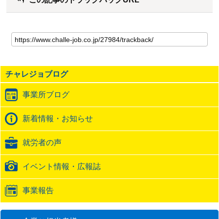
こ
の
記
事
の
チャレジョブログ
ト
ラ
事業所ブログ
ッ
ク
バ
新着情報・お知らせ
ッ
ク
就労者の声
URL
イベント情報・広報誌
事業報告