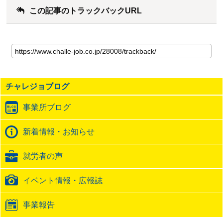
この記事のトラックバックURL
こ
の
記
事
の
チャレジョブログ
ト
ラ
事業所ブログ
ッ
ク
バ
新着情報・お知らせ
ッ
ク
就労者の声
URL
イベント情報・広報誌
事業報告