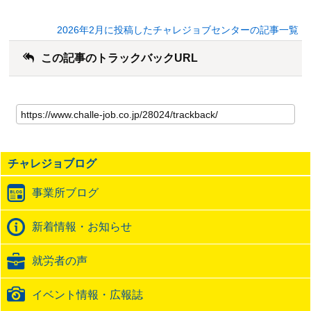
2026年2月に投稿したチャレジョブセンターの記事一覧
この記事のトラックバックURL
こ
の
記
事
の
チャレジョブログ
ト
ラ
事業所ブログ
ッ
ク
バ
新着情報・お知らせ
ッ
ク
就労者の声
URL
イベント情報・広報誌