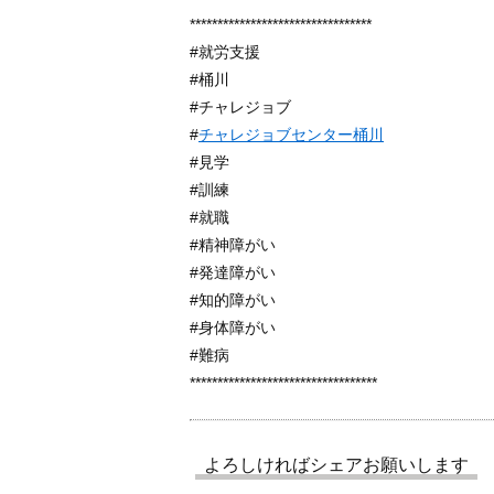
*********************************
#就労支援
#桶川
#チャレジョブ
#
チャレジョブセンター桶川
#見学
#訓練
#就職
#精神障がい
#発達障がい
#知的障がい
#身体障がい
#難病
**********************************
よろしければシェアお願いします