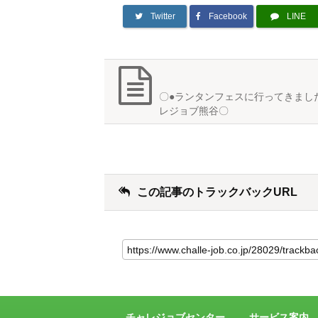
Twitter
Facebook
LINE
〇●ランタンフェスに行ってきまし
レジョブ熊谷〇
この記事のトラックバックURL
こ
の
記
事
の
ト
ラ
チャレジョブセンター
サービス案内