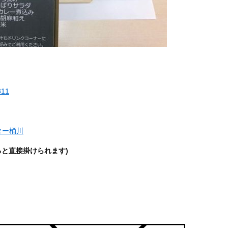
311
ター桶川
ると直接掛けられます)