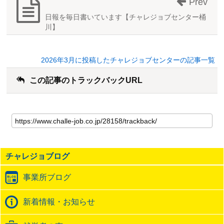
Prev
日報を毎日書いています【チャレジョブセンター桶
川】
2026年3月に投稿したチャレジョブセンターの記事一覧
この記事のトラックバックURL
こ
の
記
事
の
チャレジョブログ
ト
ラ
事業所ブログ
ッ
ク
バ
新着情報・お知らせ
ッ
ク