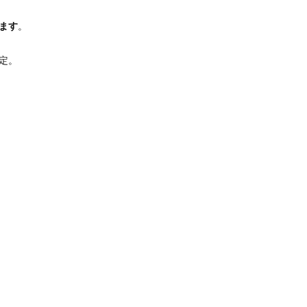
ます
。
定。