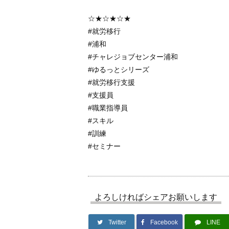
☆★☆★☆★
#就労移行
#浦和
#チャレジョブセンター浦和
#ゆるっとシリーズ
#就労移行支援
#支援員
#職業指導員
#スキル
#訓練
#セミナー
よろしければシェアお願いします
Twitter
Facebook
LINE