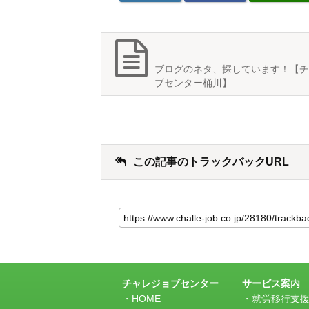
ブログのネタ、探しています！【チ
ブセンター桶川】
この記事のトラックバックURL
こ
の
記
事
の
ト
ラ
チャレジョブセンター
サービス案内
ッ
HOME
就労移行支