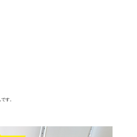
。
んです。