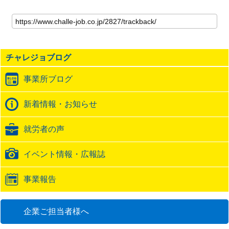
こ
の
記
事
の
チャレジョブログ
ト
ラ
事業所ブログ
ッ
ク
バ
新着情報・お知らせ
ッ
ク
就労者の声
URL
イベント情報・広報誌
事業報告
企業ご担当者様へ