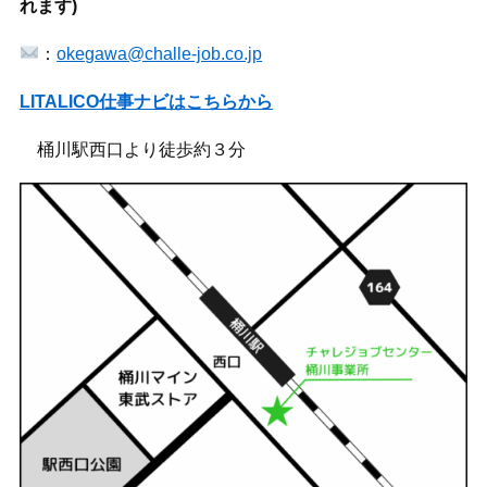
れます)
：
okegawa@challe-job.co.jp
LITALICO仕事ナビはこちらから
桶川駅西口より徒歩約３分