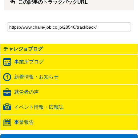
この記事のトラックバックURL
こ
の
記
事
の
チャレジョブログ
ト
ラ
事業所ブログ
ッ
ク
バ
新着情報・お知らせ
ッ
ク
就労者の声
URL
イベント情報・広報誌
事業報告