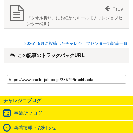
Prev
『タオル折り』にも細かなルール【チャレジョブセ
ンター桶川】
2026年5月に投稿したチャレジョブセンターの記事一覧
この記事のトラックバックURL
こ
の
記
事
の
チャレジョブログ
ト
ラ
事業所ブログ
ッ
ク
バ
新着情報・お知らせ
ッ